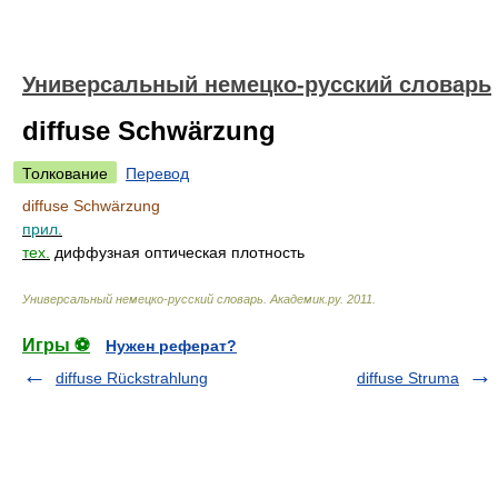
Универсальный немецко-русский словарь
diffuse Schwärzung
Толкование
Перевод
diffuse Schwärzung
прил.
тех.
диффузная оптическая плотность
Универсальный немецко-русский словарь
.
Академик.ру
.
2011
.
Игры ⚽
Нужен реферат?
diffuse Rückstrahlung
diffuse Struma