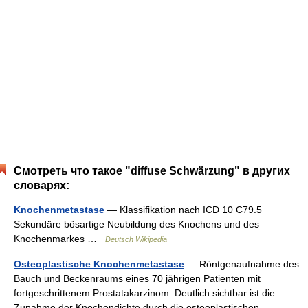
Смотреть что такое "diffuse Schwärzung" в других
словарях:
Knochenmetastase
— Klassifikation nach ICD 10 C79.5
Sekundäre bösartige Neubildung des Knochens und des
Knochenmarkes …
Deutsch Wikipedia
Osteoplastische Knochenmetastase
— Röntgenaufnahme des
Bauch und Beckenraums eines 70 jährigen Patienten mit
fortgeschrittenem Prostatakarzinom. Deutlich sichtbar ist die
Zunahme der Knochendichte durch die osteoplastischen