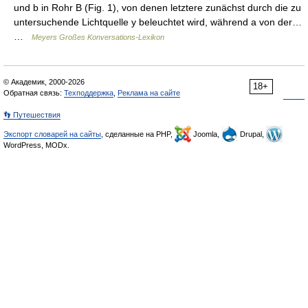
und b in Rohr B (Fig. 1), von denen letztere zunächst durch die zu
untersuchende Lichtquelle y beleuchtet wird, während a von der…
…
Meyers Großes Konversations-Lexikon
© Академик, 2000-2026
18+
Обратная связь:
Техподдержка
,
Реклама на сайте
👣 Путешествия
Экспорт словарей на сайты
, сделанные на PHP,
Joomla,
Drupal,
WordPress, MODx.